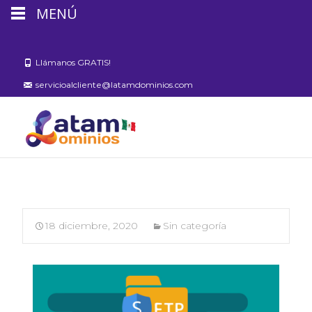
MENÚ
Llámanos GRATIS!
servicioalcliente@latamdominios.com
18 diciembre, 2020
Sin categoría